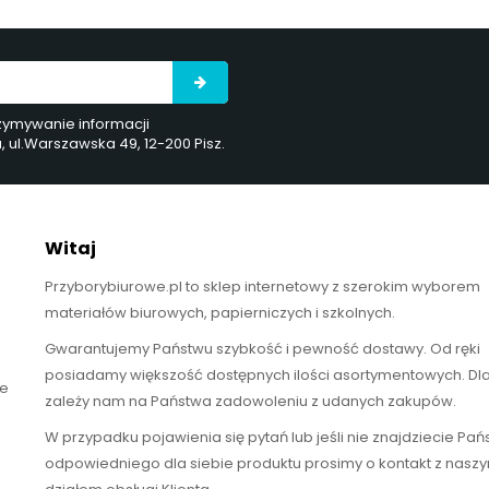
rzymywanie informacji
ul.Warszawska 49, 12-200 Pisz.
Witaj
Przyborybiurowe.pl to sklep internetowy z szerokim wyborem
materiałów biurowych, papierniczych i szkolnych.
Gwarantujemy Państwu szybkość i pewność dostawy. Od ręki
posiadamy większość dostępnych ilości asortymentowych. Dl
te
zależy nam na Państwa zadowoleniu z udanych zakupów.
W przypadku pojawienia się pytań lub jeśli nie znajdziecie Pa
odpowiedniego dla siebie produktu prosimy o kontakt z nasz