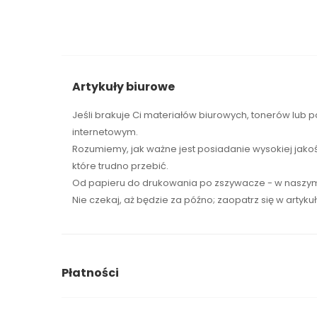
Artykuły biurowe
Jeśli brakuje Ci
materiałów biurowych
,
tonerów
lub p
internetowym.
Rozumiemy, jak ważne jest posiadanie wysokiej jako
które trudno przebić.
Od papieru do drukowania po zszywacze - w naszym 
Nie czekaj, aż będzie za późno; zaopatrz się w artyku
Płatności