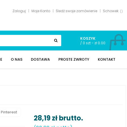
Zaloguj
Moje Konto
Śledź swoje zamówienie
Schowek
KOSZYK
/
0 szt - zł 0.00
E
O NAS
DOSTAWA
PROSTE ZWROTY
KONTAKT
Pinterest
28,19 zł
brutto.