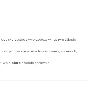
s, aby skorzystać z wyprzedaży w naszym sklepie
h, w tym zawsze ważne tusze i tonery, w cenach,
y Twoje
biuro
działało sprawnie.