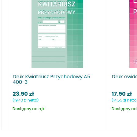
uk Kwiatriusz Przychodowy A5
Druk ewidencja p
00-3
,90 zł
17,90 zł
,43 zł netto)
(14,55 zł netto)
stępny od ręki
Dostępny od ręki