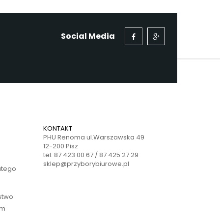
Social Media
KONTAKT
PHU Renoma ul.Warszawska 49
12-200 Pisz
tel. 87 423 00 67 / 87 425 27 29
sklep@przyborybiurowe.pl
atego
ństwo
ym