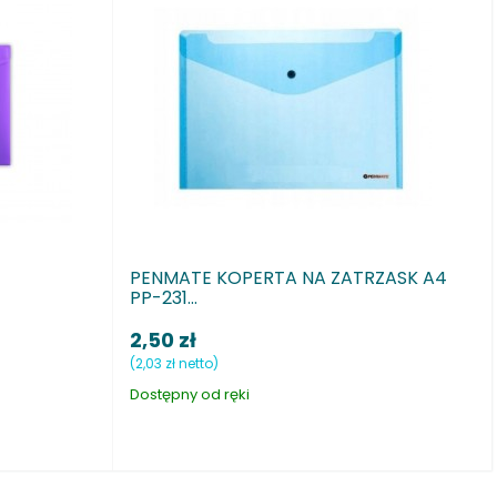
PENMATE KOPERTA NA ZATRZASK A4
PENMAT
PP-231...
PP-231 
2,50 zł
2,50 zł
(2,03 zł netto)
(2,03 zł net
Dostępny od ręki
Dostępny 