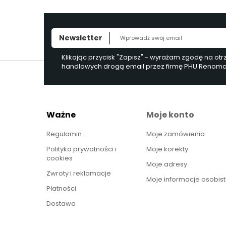
Newsletter
Klikając przycisk "Zapisz" - wyrażam zgodę na ot
handlowych drogą email przez firmę PHU Renoma, 
Ważne
Moje konto
Regulamin
Moje zamówienia
Polityka prywatności i
Moje korekty
cookies
Moje adresy
Zwroty i reklamacje
Moje informacje osobis
Płatności
Dostawa