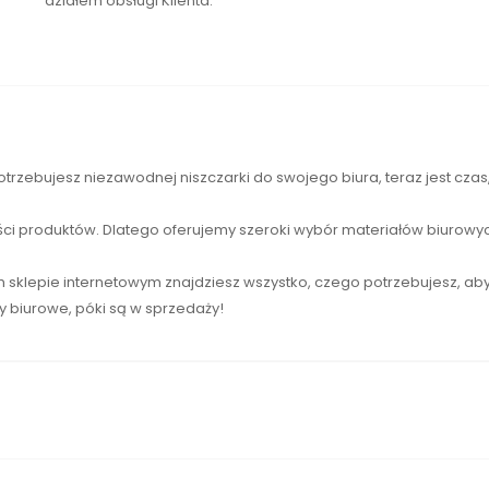
działem obsługi Klienta.
otrzebujesz niezawodnej
niszczarki
do swojego biura, teraz jest cza
ści produktów. Dlatego oferujemy szeroki wybór materiałów biurowyc
sklepie internetowym znajdziesz wszystko, czego potrzebujesz, ab
ły biurowe, póki są w sprzedaży!