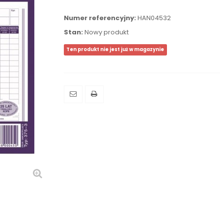
Numer referencyjny:
HAN04532
Stan:
Nowy produkt
Ten produkt nie jest już w magazynie