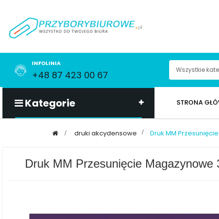
INFOLINIA
+48 87 423 00 67
Kategorie
STRONA GŁ
>
druki akcydensowe
>
Druk MM Przesunięci
Druk MM Przesunięcie Magazynowe 