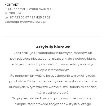
KONTAKT
PHU Renoma ul.Warszawska 49
12-200 Pisz
tel. 87 423 00 67 / 87 425 27 29
sklep@przyborybiurowe.pl
Artykuły biurowe
Jeśli brakuje Ci
materiałów biurowych
,
tonerów
lub
potrzebujesz niezawodnej
niszczarki
do swojego biura,
teraz jest czas, aby skorzystać z wyprzedaży w naszym
sklepie internetowym.
Rozumiemy, jak ważne jest posiadanie wysokiej jakości
produktów. Dlatego oferujemy szeroki wybór materiałów
biurowych, w tym zawsze ważne tusze i tonery, w cenach,
które trudno przebić.
Od papieru do drukowania po zszywacze - w naszym
sklepie internetowym znajdziesz wszystko, czego