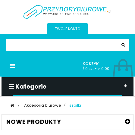
TWOJE KONTO
KOSZYK
Przełącz
/
0 szt - zł 0.00
nawigacji
Kategorie
>
Akcesoria biurowe
>
szpilki
NOWE PRODUKTY