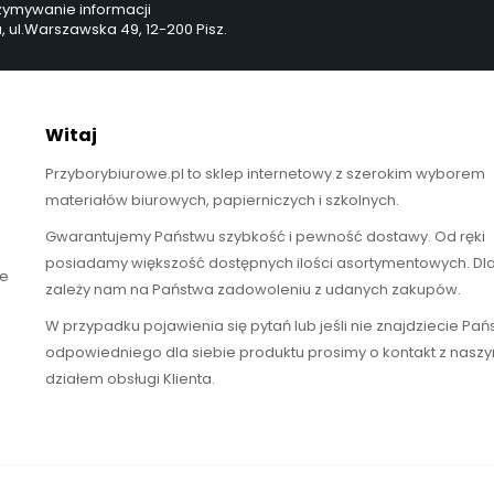
rzymywanie informacji
ul.Warszawska 49, 12-200 Pisz.
Witaj
Przyborybiurowe.pl to sklep internetowy z szerokim wyborem
materiałów biurowych, papierniczych i szkolnych.
Gwarantujemy Państwu szybkość i pewność dostawy. Od ręki
posiadamy większość dostępnych ilości asortymentowych. Dl
te
zależy nam na Państwa zadowoleniu z udanych zakupów.
W przypadku pojawienia się pytań lub jeśli nie znajdziecie Pa
odpowiedniego dla siebie produktu prosimy o kontakt z nasz
działem obsługi Klienta.