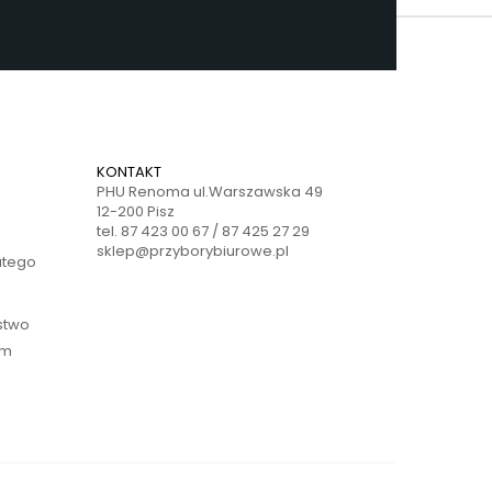
KONTAKT
PHU Renoma ul.Warszawska 49
12-200 Pisz
tel. 87 423 00 67 / 87 425 27 29
sklep@przyborybiurowe.pl
atego
ństwo
ym