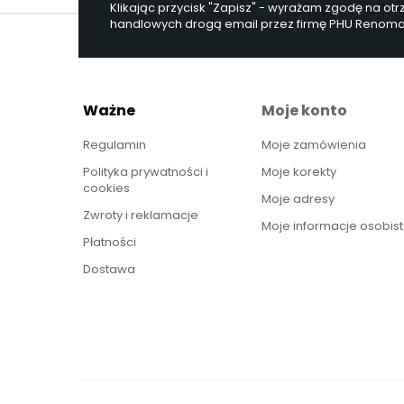
Klikając przycisk "Zapisz" - wyrażam zgodę na ot
handlowych drogą email przez firmę PHU Renoma, 
Ważne
Moje konto
Regulamin
Moje zamówienia
Polityka prywatności i
Moje korekty
cookies
Moje adresy
Zwroty i reklamacje
Moje informacje osobis
Płatności
Dostawa