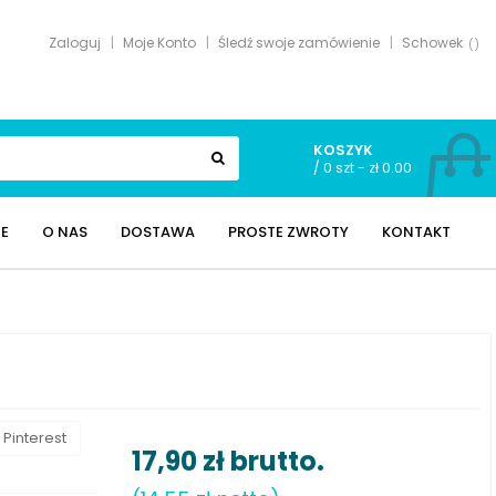
Zaloguj
Moje Konto
Śledź swoje zamówienie
Schowek
KOSZYK
/
0 szt - zł 0.00
E
O NAS
DOSTAWA
PROSTE ZWROTY
KONTAKT
Pinterest
17,90 zł
brutto.