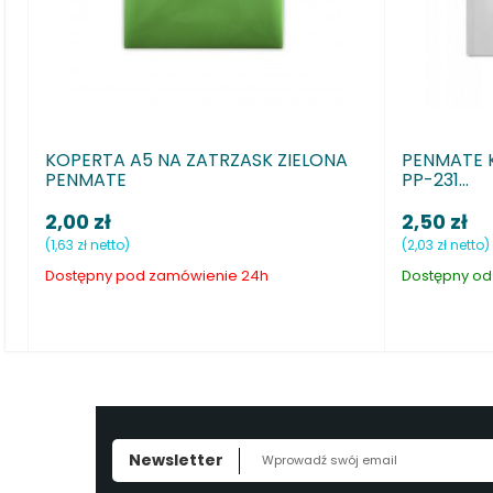
PENMATE KOPERTA NA ZATRZASK A4
Druk ewidenc
PP-231...
K8
2,50 zł
8,90 zł
(2,03 zł netto)
(7,24 zł netto)
Dostępny od ręki
Dostępny od ręk
Newsletter