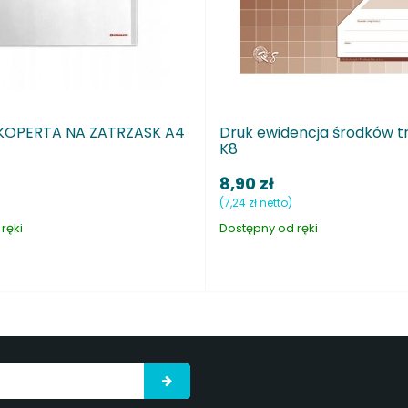
ja środków trwałych A5
Druk ewidencja przychodu A
NOWY WZÓR
7,80 zł
(6,34 zł netto)
i
Dostępny pod zamówienie 24h