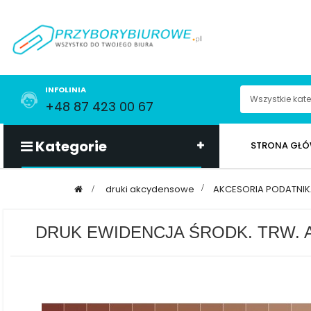
INFOLINIA
+48 87 423 00 67
Kategorie
STRONA GŁ
>
druki akcydensowe
>
AKCESORIA PODATNI
DRUK EWIDENCJA ŚRODK. TRW. A