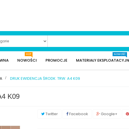
HOT
NOWOŚĆ
ÓWNA
NOWOŚCI
PROMOCJE
MATERIAŁY EKSPLOATACYJN
KA
>
DRUK EWIDENCJA ŚRODK. TRW. A4 K09
4 K09
Twitter
Facebook
Google+