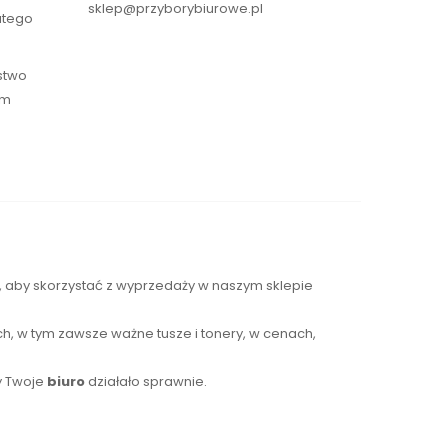
sklep@przyborybiurowe.pl
atego
ństwo
ym
s, aby skorzystać z wyprzedaży w naszym sklepie
h, w tym zawsze ważne tusze i tonery, w cenach,
y Twoje
biuro
działało sprawnie.