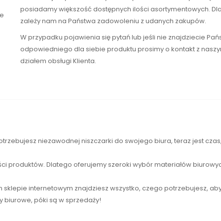
posiadamy większość dostępnych ilości asortymentowych. Dl
te
zależy nam na Państwa zadowoleniu z udanych zakupów.
W przypadku pojawienia się pytań lub jeśli nie znajdziecie Pa
odpowiedniego dla siebie produktu prosimy o kontakt z nasz
działem obsługi Klienta.
otrzebujesz niezawodnej
niszczarki
do swojego biura, teraz jest cza
ści produktów. Dlatego oferujemy szeroki wybór materiałów biurowyc
sklepie internetowym znajdziesz wszystko, czego potrzebujesz, ab
ły biurowe, póki są w sprzedaży!