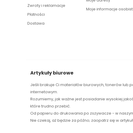
Moje adresy
Zwroty i reklamacje
Moje informacje osobis
Płatności
Dostawa
Artykuły biurowe
Jeśli brakuje Ci
materiałów biurowych
,
tonerów
lub p
internetowym.
Rozumiemy, jak ważne jest posiadanie wysokiej jako
które trudno przebić.
Od papieru do drukowania po zszywacze - w naszym 
Nie czekaj, aż będzie za późno; zaopatrz się w artyku