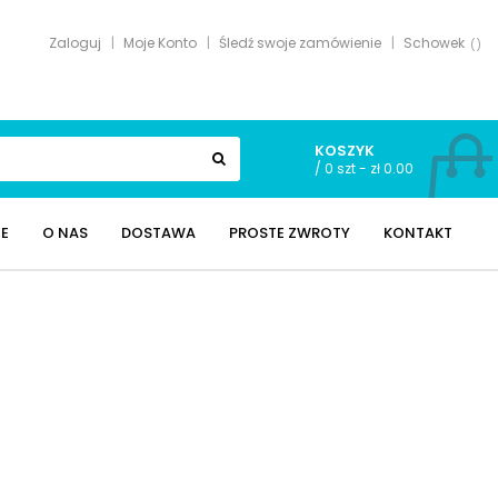
Zaloguj
Moje Konto
Śledź swoje zamówienie
Schowek
KOSZYK
/
0 szt - zł 0.00
E
O NAS
DOSTAWA
PROSTE ZWROTY
KONTAKT