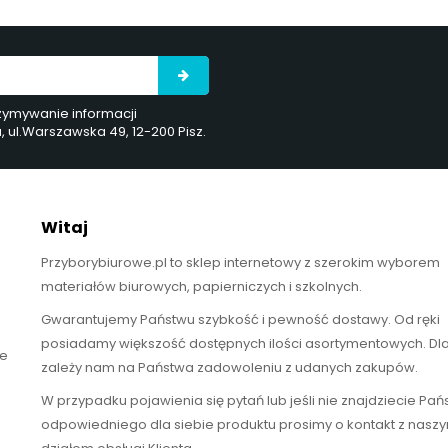
rzymywanie informacji
ul.Warszawska 49, 12-200 Pisz.
Witaj
Przyborybiurowe.pl to sklep internetowy z szerokim wyborem
materiałów biurowych, papierniczych i szkolnych.
Gwarantujemy Państwu szybkość i pewność dostawy. Od ręki
posiadamy większość dostępnych ilości asortymentowych. Dl
te
zależy nam na Państwa zadowoleniu z udanych zakupów.
W przypadku pojawienia się pytań lub jeśli nie znajdziecie Pa
odpowiedniego dla siebie produktu prosimy o kontakt z nasz