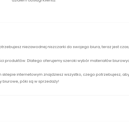
działem obsługi Klienta.
otrzebujesz niezawodnej
niszczarki
do swojego biura, teraz jest cza
ści produktów. Dlatego oferujemy szeroki wybór materiałów biurowyc
sklepie internetowym znajdziesz wszystko, czego potrzebujesz, ab
ły biurowe, póki są w sprzedaży!