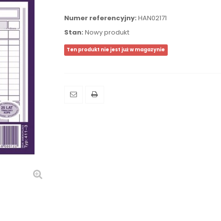
Numer referencyjny:
HAN02171
Stan:
Nowy produkt
Ten produkt nie jest już w magazynie