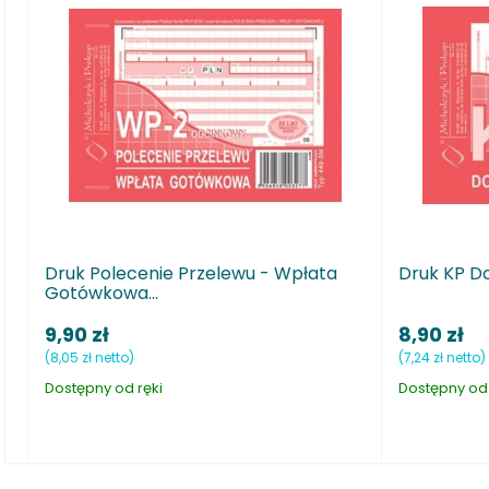
enie Przelewu - Wpłata
Druk KP Dowód wpłaty A6 
..
8,90 zł
(7,24 zł netto)
ęki
Dostępny od ręki