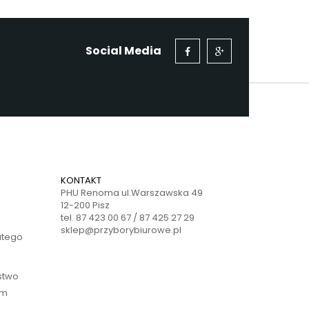
Social Media
KONTAKT
PHU Renoma ul.Warszawska 49
12-200 Pisz
tel. 87 423 00 67 / 87 425 27 29
sklep@przyborybiurowe.pl
atego
ństwo
ym