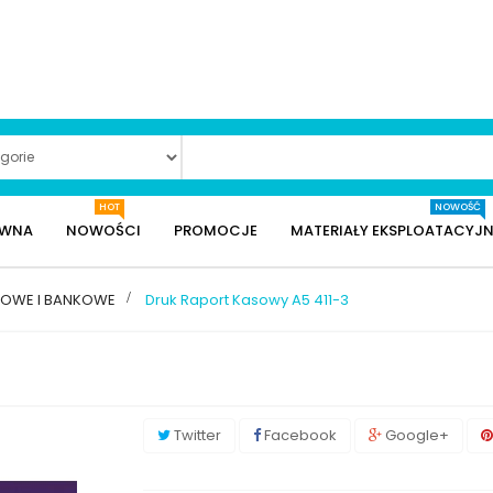
HOT
NOWOŚĆ
ÓWNA
NOWOŚCI
PROMOCJE
MATERIAŁY EKSPLOATACYJN
ĘGOWE I BANKOWE
>
Druk Raport Kasowy A5 411-3
Twitter
Facebook
Google+