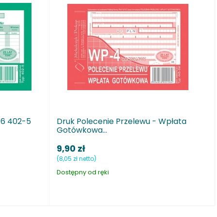
ruk Polecenie Przelewu - Wpłata
Druk Kwiatriusz 
otówkowa...
400-3
,90 zł
23,90 zł
,05 zł netto)
(19,43 zł netto)
stępny od ręki
Dostępny od ręki