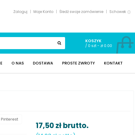
Zaloguj
Moje Konto
Śledź swoje zamówienie
Schowek
KOSZYK
/
0 szt - zł 0.00
E
O NAS
DOSTAWA
PROSTE ZWROTY
KONTAKT
Pinterest
17,50 zł
brutto.