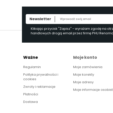
Newsletter
Klikając przycisk "Zapisz" - wyrażam zgodę na ot
handlowych drogą email przez firmę PHU Renoma, 
Ważne
Moje konto
Regulamin
Moje zamówienia
Polityka prywatności i
Moje korekty
cookies
Moje adresy
Zwroty i reklamacje
Moje informacje osobis
Płatności
Dostawa