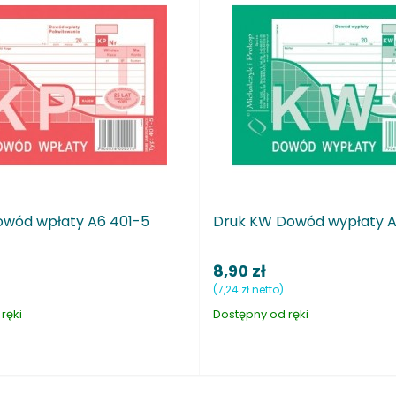
401-5
Druk KW Dowód wypłaty A6 402-5
D
G
8,90 zł
9
(7,24 zł netto)
(8
Dostępny od ręki
Do