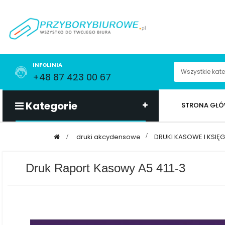
INFOLINIA
+48 87 423 00 67
Kategorie
STRONA GŁ
>
druki akcydensowe
>
DRUKI KASOWE I KSI
Druk Raport Kasowy A5 411-3