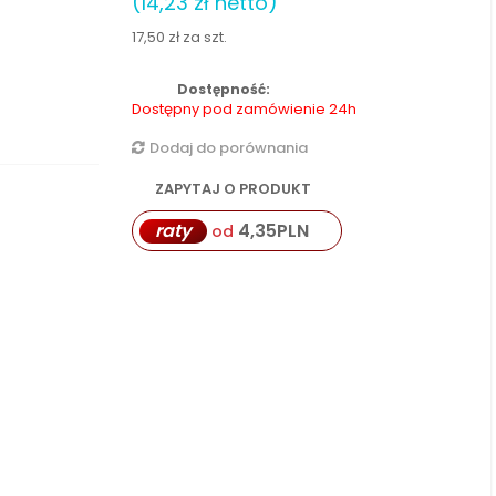
(14,23 zł netto)
17,50 zł
za szt.
Dostępność:
Dostępny pod zamówienie 24h
Dodaj do porównania
ZAPYTAJ O PRODUKT
raty
4,35
PLN
od