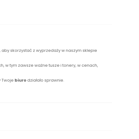
s, aby skorzystać z wyprzedaży w naszym sklepie
h, w tym zawsze ważne tusze i tonery, w cenach,
y Twoje
biuro
działało sprawnie.