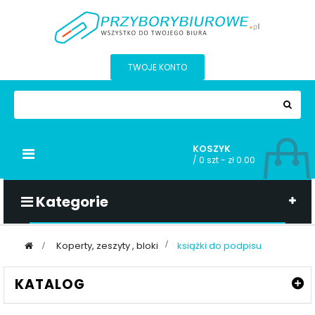
TWOJE KONTO
KOSZYK
Przełącz
/
0 szt - zł 0.00
nawigacji
Kategorie
>
Koperty, zeszyty , bloki
>
książki do podpisu
KATALOG