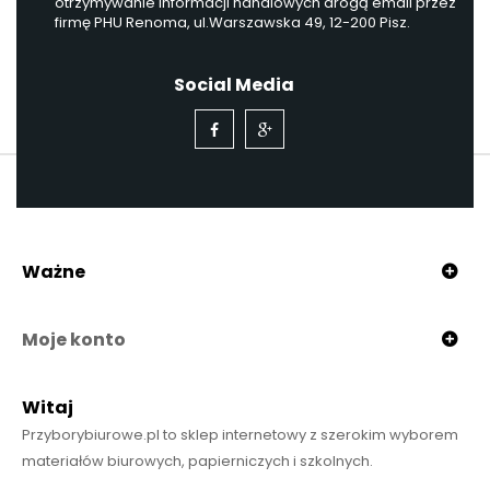
otrzymywanie informacji handlowych drogą email przez
firmę PHU Renoma, ul.Warszawska 49, 12-200 Pisz.
Social Media
Ważne
Moje konto
Witaj
Przyborybiurowe.pl to sklep internetowy z szerokim wyborem
materiałów biurowych, papierniczych i szkolnych.