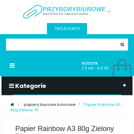
TWOJE KONTO
KOSZYK
Przełącz
/
0 szt - zł 0.00
nawigacji
Kategorie
>
papiery biurowe kolorowe
>
Papier Rainbow A3
80g Zielony 76
Papier Rainbow A3 80g Zielony