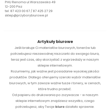
PHU Renoma ul.Warszawska 49
12-200 Pisz
tel. 87 423 00 67 / 87 425 27 29
sklep@przyborybiurowe.pl
Artykuły biurowe
Jeśli brakuje Ci
materiałów biurowych
,
tonerów
lub
potrzebujesz niezawodnej
niszczarki
do swojego biura,
teraz jest czas, aby skorzystać z wyprzedaży w naszym
sklepie internetowym.
Rozumiemy, jak ważne jest posiadanie wysokiej jakości
produktów. Dlatego oferujemy szeroki wybór materiałów
biurowych, w tym zawsze ważne tusze i tonery, w cenach,
które trudno przebić.
Od papieru do drukowania po zszywacze - w naszym
sklepie internetowym znajdziesz wszystko, czego
potrzebujesz, aby Twoje
biuro
działało sprawnie.