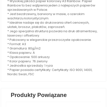
* Wysokiej jakości papier kolorowy A3 Rainbow. Papier
Rainbow to bez wątpienia jeden z najlepszych papierów
sprzedawanych w Polsce.
* Jest bezdrzewny, barwiony w masie, o szerokim
wachlarzu kolorystycznym.
* Idealnie nadaje się do drukowania ofert cenowych,
ulotek, broszur, plakatów, zaproszeń.
* Jego specjalna struktura pozwala na druk atramentowy,
laserowy i offsetowy.
* Pakowany w eleganckie przezroczyste opakowanie.
* Format: A3
* Gramatura: 80g/m2
* Klasa papieru: A
* Opakowanie: 500 arkuszy
* Kolor papieru: 76 zielony
* Jednostka sprzedaży: 1 ryza
* Papier posiada certyfikaty: Certyfikaty: ISO 9001, 14001,
Nordic Swan, FSC
Produkty Powiązane