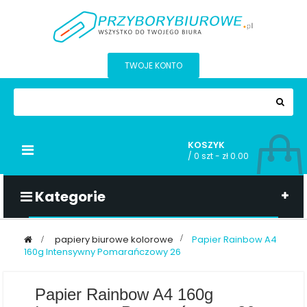
TWOJE KONTO
KOSZYK
Przełącz
/
0 szt - zł 0.00
nawigacji
Kategorie
>
papiery biurowe kolorowe
>
Papier Rainbow A4
160g Intensywny Pomarańczowy 26
Papier Rainbow A4 160g