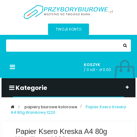
TWOJE KONTO
KOSZYK
Przełącz
/
0 szt - zł 0.00
nawigacji
Kategorie
>
papiery biurowe kolorowe
>
Papier Ksero Kreska
A4 80g Waniliowy 1220
Papier Ksero Kreska A4 80g