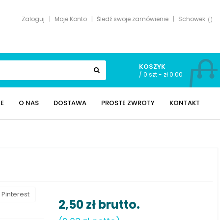
Zaloguj
Moje Konto
Śledź swoje zamówienie
Schowek
KOSZYK
/
0 szt - zł 0.00
E
O NAS
DOSTAWA
PROSTE ZWROTY
KONTAKT
Pinterest
2,50 zł
brutto.