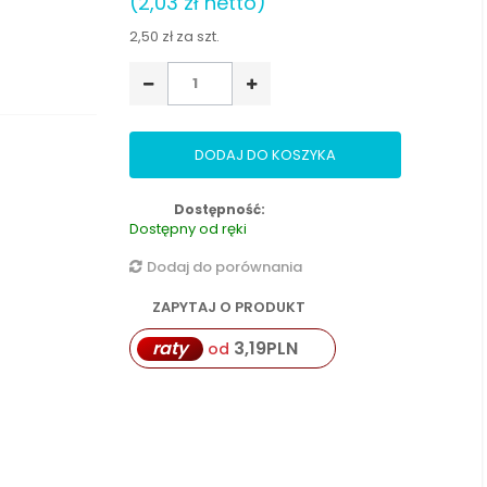
(2,03 zł netto)
2,50 zł
za szt.
DODAJ DO KOSZYKA
Dostępność:
Dostępny od ręki
Dodaj do porównania
ZAPYTAJ O PRODUKT
raty
3,19
PLN
od