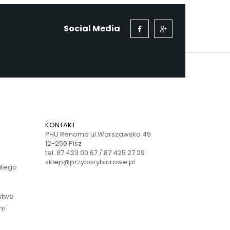
Social Media
KONTAKT
PHU Renoma ul.Warszawska 49
12-200 Pisz
tel. 87 423 00 67 / 87 425 27 29
sklep@przyborybiurowe.pl
atego
ństwo
ym