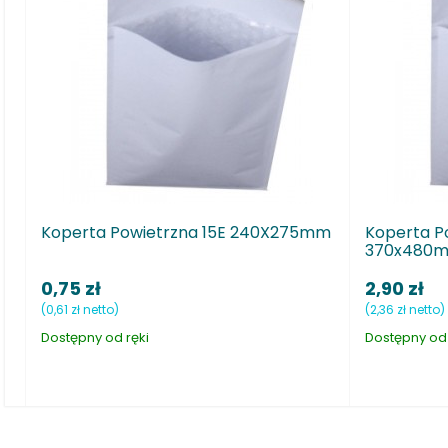
owietrzna 15E 240X275mm
Koperta Powietrzna 20K
370x480mm
2,90 zł
(2,36 zł netto)
ęki
Dostępny od ręki