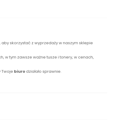
s, aby skorzystać z wyprzedaży w naszym sklepie
h, w tym zawsze ważne tusze i tonery, w cenach,
y Twoje
biuro
działało sprawnie.