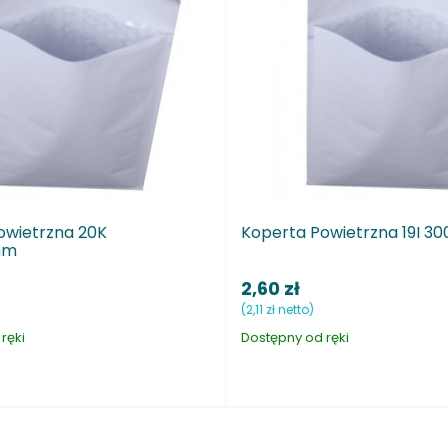
Koperta Powietrzna 19I 300X445mm
K
2,60 zł
1
(2,11 zł netto)
(1
Dostępny od ręki
Do