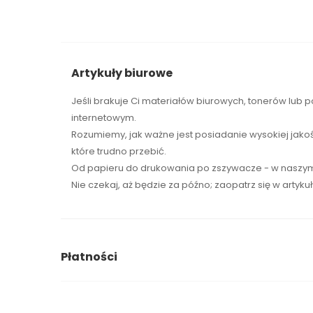
Artykuły biurowe
Jeśli brakuje Ci
materiałów biurowych
,
tonerów
lub p
internetowym.
Rozumiemy, jak ważne jest posiadanie wysokiej jako
które trudno przebić.
Od papieru do drukowania po zszywacze - w naszym 
Nie czekaj, aż będzie za późno; zaopatrz się w artyku
Płatności