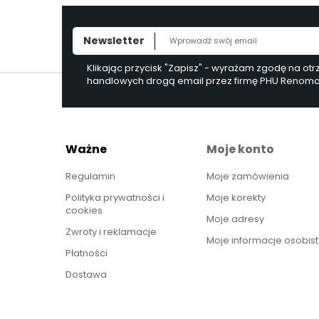
Newsletter
Klikając przycisk "Zapisz" - wyrażam zgodę na ot
handlowych drogą email przez firmę PHU Renoma, 
Ważne
Moje konto
Regulamin
Moje zamówienia
Polityka prywatności i
Moje korekty
cookies
Moje adresy
Zwroty i reklamacje
Moje informacje osobis
Płatności
Dostawa