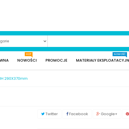
HOT
NOWOŚĆ
ÓWNA
NOWOŚCI
PROMOCJE
MATERIAŁY EKSPLOATACYJN
18H 290X370mm
m
Twitter
Facebook
Google+