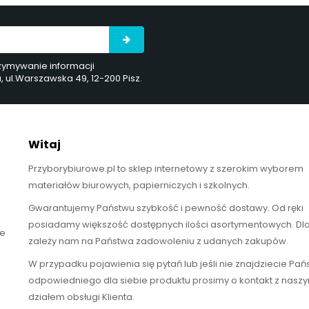
rzymywanie informacji
ul.Warszawska 49, 12-200 Pisz.
Witaj
Przyborybiurowe.pl to sklep internetowy z szerokim wyborem
materiałów biurowych, papierniczych i szkolnych.
Gwarantujemy Państwu szybkość i pewność dostawy. Od ręki
posiadamy większość dostępnych ilości asortymentowych. Dl
te
zależy nam na Państwa zadowoleniu z udanych zakupów.
W przypadku pojawienia się pytań lub jeśli nie znajdziecie Pa
odpowiedniego dla siebie produktu prosimy o kontakt z nasz
działem obsługi Klienta.