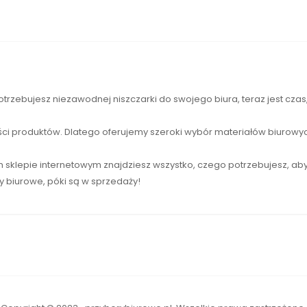
otrzebujesz niezawodnej
niszczarki
do swojego biura, teraz jest cza
ści produktów. Dlatego oferujemy szeroki wybór materiałów biurowyc
sklepie internetowym znajdziesz wszystko, czego potrzebujesz, ab
ły biurowe, póki są w sprzedaży!