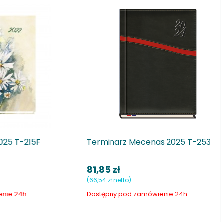
T-253K
Terminarz Menedżera 2025 T-203V
43,00 zł
(34,96 zł netto)
(
Dostępny pod zamówienie 24h