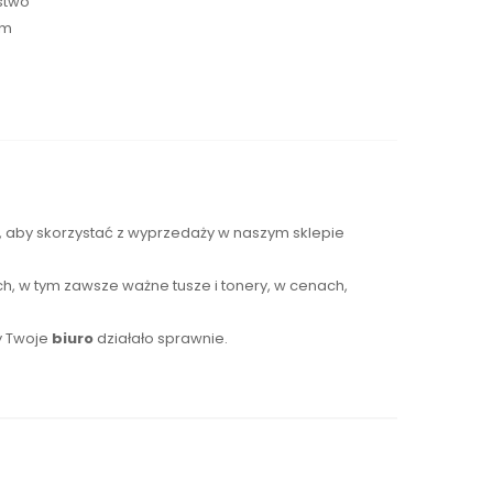
ństwo
ym
s, aby skorzystać z wyprzedaży w naszym sklepie
h, w tym zawsze ważne tusze i tonery, w cenach,
y Twoje
biuro
działało sprawnie.