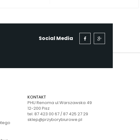
Social Media
KONTAKT
PHU Renoma ul.Warszawska 49
12-200 Pisz
tel. 87 423 00 67 / 87 425 27 29
sklep@przyborybiurowe.pl
atego