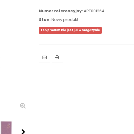
Numer referencyjny:
ART001264
Stan:
Nowy produkt
Ten produkt nie jest już w magazynie