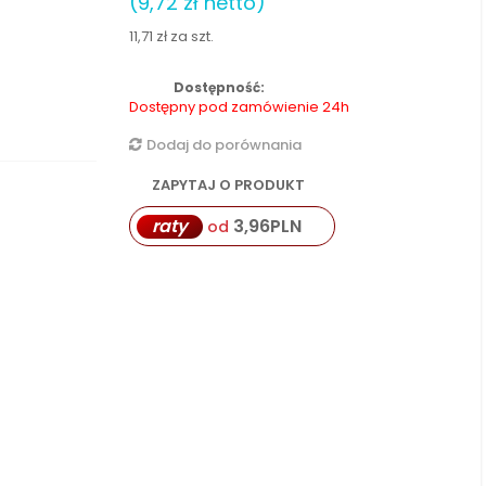
(9,72 zł netto)
11,71 zł
za szt.
Dostępność:
Dostępny pod zamówienie 24h
Dodaj do porównania
ZAPYTAJ O PRODUKT
raty
3,96
PLN
od