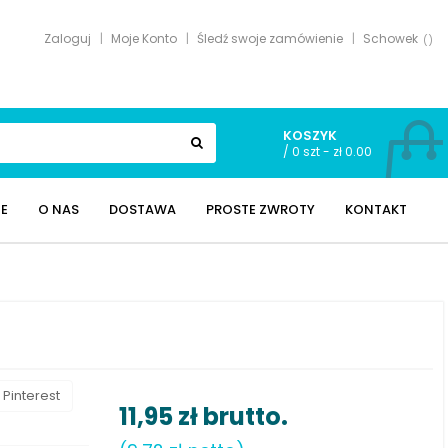
Zaloguj
Moje Konto
Śledź swoje zamówienie
Schowek
KOSZYK
/
0 szt - zł 0.00
E
O NAS
DOSTAWA
PROSTE ZWROTY
KONTAKT
Pinterest
11,95 zł
brutto.