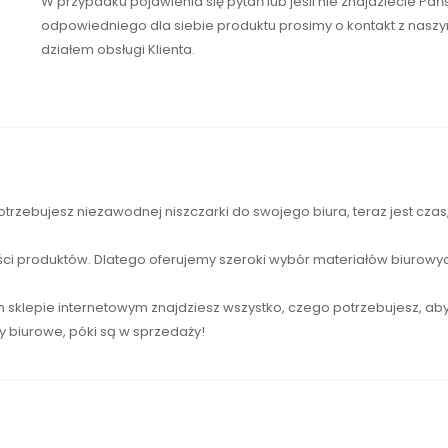
W przypadku pojawienia się pytań lub jeśli nie znajdziecie Pa
odpowiedniego dla siebie produktu prosimy o kontakt z nasz
działem obsługi Klienta.
otrzebujesz niezawodnej
niszczarki
do swojego biura, teraz jest cza
ści produktów. Dlatego oferujemy szeroki wybór materiałów biurowyc
sklepie internetowym znajdziesz wszystko, czego potrzebujesz, ab
ły biurowe, póki są w sprzedaży!