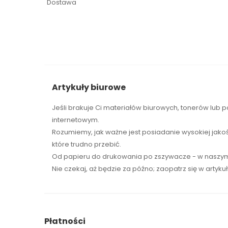
Dostawa
Artykuły biurowe
Jeśli brakuje Ci
materiałów biurowych
,
tonerów
lub p
internetowym.
Rozumiemy, jak ważne jest posiadanie wysokiej jako
które trudno przebić.
Od papieru do drukowania po zszywacze - w naszym 
Nie czekaj, aż będzie za późno; zaopatrz się w artyku
Płatności