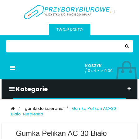
TWOJE KONTO
KOSZYK
Przełącz
/
0 szt - zł 0.00
nawigacji
Kategorie
>
gumki do ścierania
>
Gumka Pelikan AC-30
Biało-Niebieska
Gumka Pelikan AC-30 Biało-