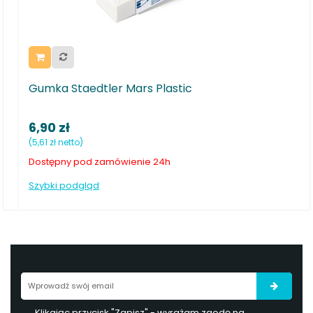
Gumka Staedtler Mars Plastic
Gum
6,90 zł
1,5
(5,61 zł netto)
(1,26
Dostępny pod zamówienie 24h
Dost
Szybki podgląd
Szy
Klikając przycisk "Zapisz" - wyrażam zgodę na