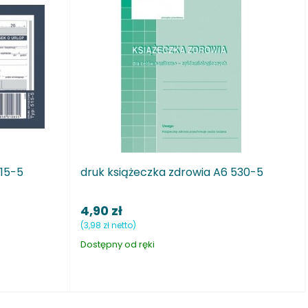
iążeczka zdrowia A6 530-5
Druk inwidualna Lista p
ł
13,90 zł
tto)
(11,30 zł netto)
 od ręki
Dostępny od ręki