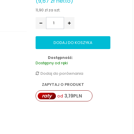
(9,67 zł netto)
11,90 zł
za szt.
DODAJ DO KOSZYKA
Dostępność:
Dostępny od ręki
Dodaj do porównania
ZAPYTAJ O PRODUKT
raty
3,19
PLN
od