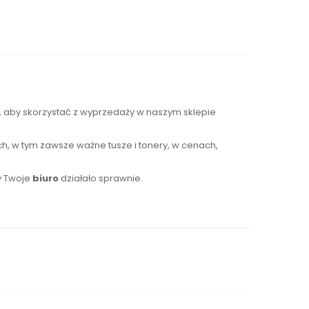
s, aby skorzystać z wyprzedaży w naszym sklepie
h, w tym zawsze ważne tusze i tonery, w cenach,
y Twoje
biuro
działało sprawnie.