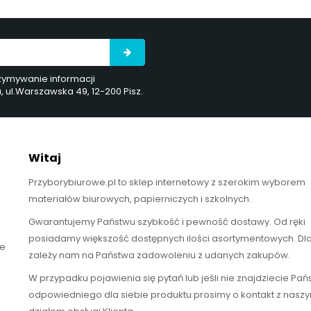
rzymywanie informacji
ul.Warszawska 49, 12-200 Pisz.
Witaj
Przyborybiurowe.pl to sklep internetowy z szerokim wyborem
materiałów biurowych, papierniczych i szkolnych.
Gwarantujemy Państwu szybkość i pewność dostawy. Od ręki
posiadamy większość dostępnych ilości asortymentowych. Dl
te
zależy nam na Państwa zadowoleniu z udanych zakupów.
W przypadku pojawienia się pytań lub jeśli nie znajdziecie Pa
odpowiedniego dla siebie produktu prosimy o kontakt z nasz