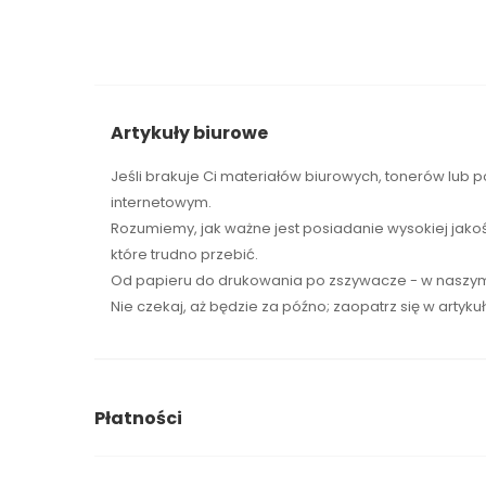
Artykuły biurowe
Jeśli brakuje Ci
materiałów biurowych
,
tonerów
lub p
internetowym.
Rozumiemy, jak ważne jest posiadanie wysokiej jako
które trudno przebić.
Od papieru do drukowania po zszywacze - w naszym 
Nie czekaj, aż będzie za późno; zaopatrz się w artyku
Płatności