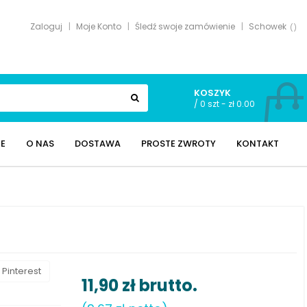
Zaloguj
Moje Konto
Śledź swoje zamówienie
Schowek
KOSZYK
/
0 szt - zł 0.00
E
O NAS
DOSTAWA
PROSTE ZWROTY
KONTAKT
Pinterest
11,90 zł
brutto.