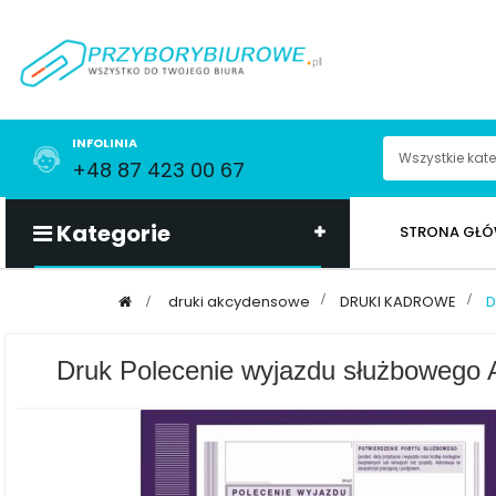
INFOLINIA
+48 87 423 00 67
Kategorie
STRONA GŁ
>
druki akcydensowe
>
DRUKI KADROWE
>
D
Druk Polecenie wyjazdu służbowego 