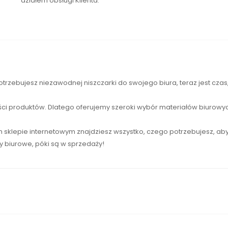
działem obsługi Klienta.
otrzebujesz niezawodnej
niszczarki
do swojego biura, teraz jest cza
ści produktów. Dlatego oferujemy szeroki wybór materiałów biurowyc
sklepie internetowym znajdziesz wszystko, czego potrzebujesz, ab
ły biurowe, póki są w sprzedaży!