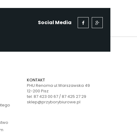
Social Media
KONTAKT
PHU Renoma ul.Warszawska 49
12-200 Pisz
tel. 87 423 00 67 / 87 425 27 29
sklep@przyborybiurowe.pl
atego
ństwo
ym