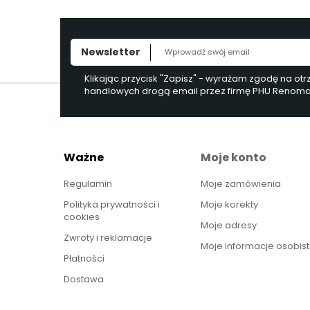
Newsletter
Klikając przycisk "Zapisz" - wyrażam zgodę na ot
handlowych drogą email przez firmę PHU Renoma, 
Ważne
Moje konto
Regulamin
Moje zamówienia
Polityka prywatności i
Moje korekty
cookies
Moje adresy
Zwroty i reklamacje
Moje informacje osobis
Płatności
Dostawa