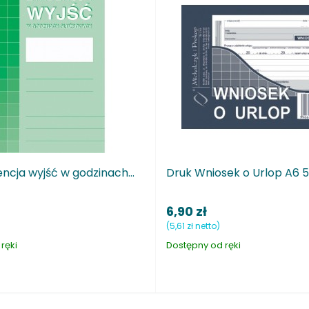
...
Druk Wniosek o Urlop A6 515-5
druk ks
6,90 zł
4,90 z
(5,61 zł netto)
(3,98 zł ne
Dostępny od ręki
Dostępny