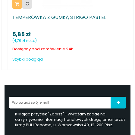
 Z GUMKĄ STRIGO PASTEL
Temperówka Maped
534019
3,25 zł
(2,64 zł netto)
zamówienie 24h
Dostępny od ręki
Szybki podgląd
Klikając przycisk "Zapisz" - wyrażam zgodę na
otrzymywanie informacji handlowych drogą email przez
firmę PHU Renoma, ul.Warszawska 49, 12-200 Pisz.