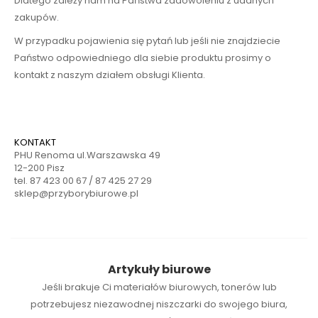
Dlatego zależy nam na Państwa zadowoleniu z udanych
zakupów.
W przypadku pojawienia się pytań lub jeśli nie znajdziecie
Państwo odpowiedniego dla siebie produktu prosimy o
kontakt z naszym działem obsługi Klienta.
KONTAKT
PHU Renoma ul.Warszawska 49
12-200 Pisz
tel. 87 423 00 67 / 87 425 27 29
sklep@przyborybiurowe.pl
Artykuły biurowe
Jeśli brakuje Ci
materiałów biurowych
,
tonerów
lub
potrzebujesz niezawodnej
niszczarki
do swojego biura,