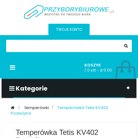
TWOJE KONTO
KOSZYK
Przełącz
/
0 szt - zł 0.00
nawigacji
Kategorie
>
temperówki
>
Temperówka Tetis KV402
Podwójna
Temperówka Tetis KV402