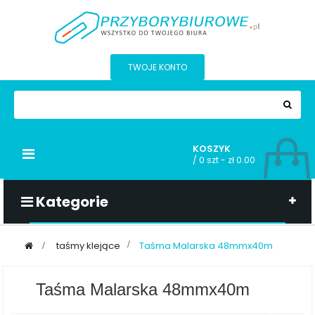
TWOJE KONTO
KOSZYK
Przełącz
/
0 szt - zł 0.00
nawigacji
Kategorie
>
taśmy klejące
>
Taśma Malarska 48mmx40m
Taśma Malarska 48mmx40m