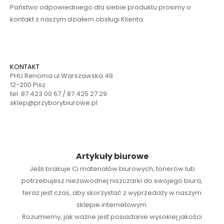
Państwo odpowiedniego dla siebie produktu prosimy o
kontakt z naszym działem obsługi Klienta.
KONTAKT
PHU Renoma ul.Warszawska 49
12-200 Pisz
tel. 87 423 00 67 / 87 425 27 29
sklep@przyborybiurowe.pl
Artykuły biurowe
Jeśli brakuje Ci
materiałów biurowych
,
tonerów
lub
potrzebujesz niezawodnej
niszczarki
do swojego biura,
teraz jest czas, aby skorzystać z wyprzedaży w naszym
sklepie internetowym.
Rozumiemy, jak ważne jest posiadanie wysokiej jakości