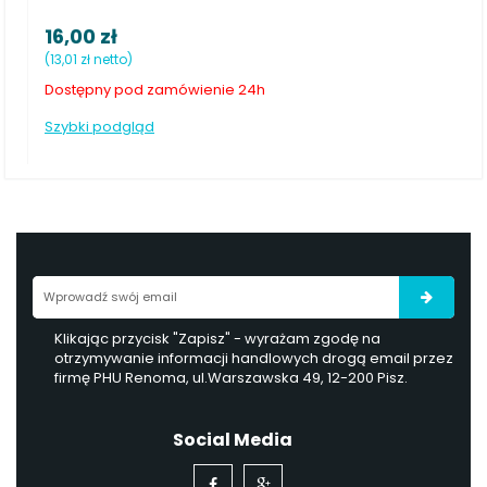
2,50 zł
(2,03 zł netto)
zamówienie 24h
Dostępny od ręki
Szybki podgląd
Klikając przycisk "Zapisz" - wyrażam zgodę na
otrzymywanie informacji handlowych drogą email przez
firmę PHU Renoma, ul.Warszawska 49, 12-200 Pisz.
Social Media