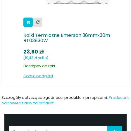
Rolki Termiczne Emerson 38mmx30m
RT03830W
23,90 zł
3
(19,43 zł netto)
(
Dostępny od ręki
D
Szybki podgląd
S
Szczegóły dotyczące zgodności produktu z przepisami:
Producent
odpowiedzialny za produkt