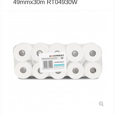
49mmx30m RT04930W