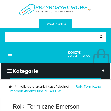
TWOJE KONTO
KOSZYK
Przełącz
/
0 szt - zł 0.00
nawigacji
Kategorie
>
rolki do drukarki i kasy fiskalnej
>
Rolki Termiczne
Emerson 49mmx30m RT04930W
Rolki Termiczne Emerson