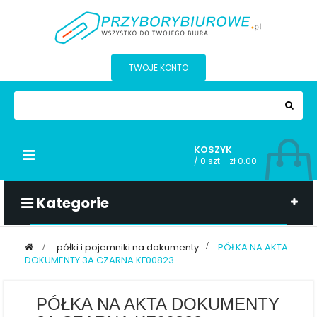
TWOJE KONTO
KOSZYK
Przełącz
/
0 szt - zł 0.00
nawigacji
Kategorie
>
półki i pojemniki na dokumenty
>
PÓŁKA NA AKTA
DOKUMENTY 3A CZARNA KF00823
PÓŁKA NA AKTA DOKUMENTY