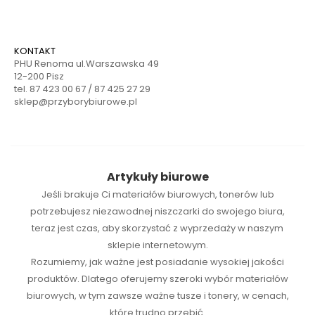
KONTAKT
PHU Renoma ul.Warszawska 49
12-200 Pisz
tel. 87 423 00 67 / 87 425 27 29
sklep@przyborybiurowe.pl
Artykuły biurowe
Jeśli brakuje Ci
materiałów biurowych
,
tonerów
lub
potrzebujesz niezawodnej
niszczarki
do swojego biura,
teraz jest czas, aby skorzystać z wyprzedaży w naszym
sklepie internetowym.
Rozumiemy, jak ważne jest posiadanie wysokiej jakości
produktów. Dlatego oferujemy szeroki wybór materiałów
biurowych, w tym zawsze ważne tusze i tonery, w cenach,
które trudno przebić.