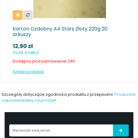
Ozdobny A4 Stars Złoty 220g 20
Karton Ozdobn
ł
16,90 zł
tto)
(13,74 zł netto)
 pod zamówienie 24h
Dostępny od ręki
dgląd
Szybki podgląd
Szczegóły dotyczące zgodności produktu z przepisami:
Producent
odpowiedzialny za produkt