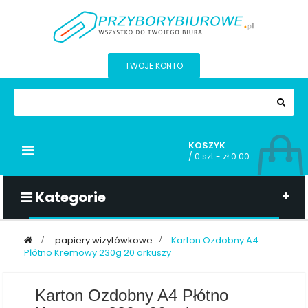
TWOJE KONTO
KOSZYK
Przełącz
/
0 szt - zł 0.00
nawigacji
Kategorie
>
papiery wizytówkowe
>
Karton Ozdobny A4
Płótno Kremowy 230g 20 arkuszy
Karton Ozdobny A4 Płótno