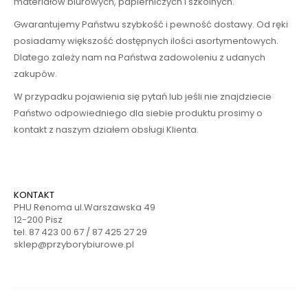
materiałów biurowych, papierniczych i szkolnych.
Gwarantujemy Państwu szybkość i pewność dostawy. Od ręki
posiadamy większość dostępnych ilości asortymentowych.
Dlatego zależy nam na Państwa zadowoleniu z udanych
zakupów.
W przypadku pojawienia się pytań lub jeśli nie znajdziecie
Państwo odpowiedniego dla siebie produktu prosimy o
kontakt z naszym działem obsługi Klienta.
KONTAKT
PHU Renoma ul.Warszawska 49
12-200 Pisz
tel. 87 423 00 67 / 87 425 27 29
sklep@przyborybiurowe.pl