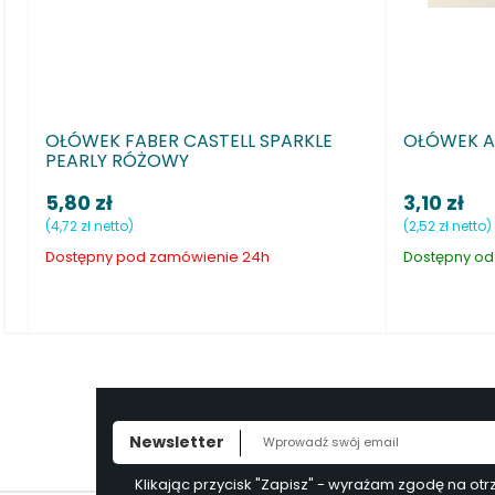
LE
OŁÓWEK ALPINO JUNIOR TRI
OŁÓW
SZAR
3,10 zł
5,80 
(2,52 zł netto)
(4,72 zł
Dostępny od ręki
Dostę
Newsletter
Klikając przycisk "Zapisz" - wyrażam zgodę na ot