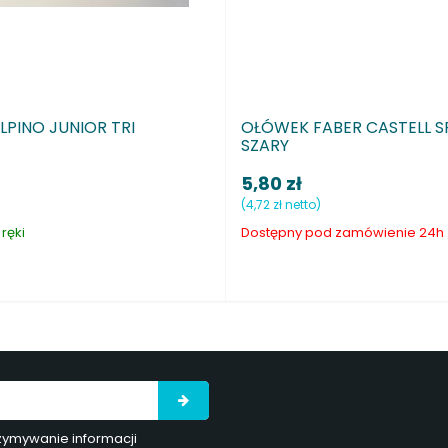
EK FABER CASTELL SPARKLE
OŁOWEK ALPINO JUNI
Y
zł
2,40 zł
 netto)
(1,95 zł netto)
pny pod zamówienie 24h
Dostępny pod zamówieni
rzymywanie informacji