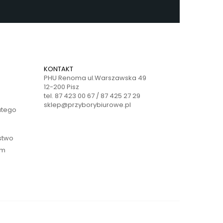
KONTAKT
PHU Renoma ul.Warszawska 49
12-200 Pisz
tel. 87 423 00 67 / 87 425 27 29
sklep@przyborybiurowe.pl
atego
ństwo
ym