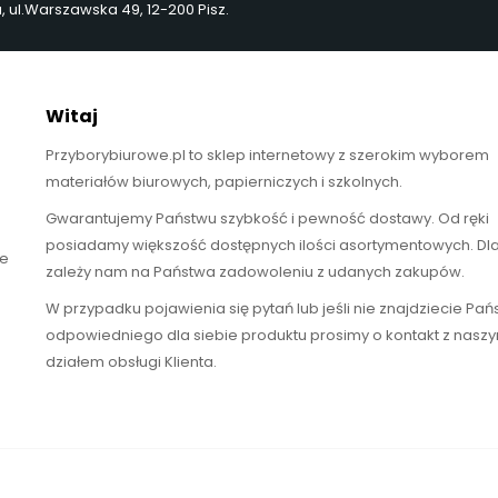
ul.Warszawska 49, 12-200 Pisz.
Witaj
Przyborybiurowe.pl to sklep internetowy z szerokim wyborem
materiałów biurowych, papierniczych i szkolnych.
Gwarantujemy Państwu szybkość i pewność dostawy. Od ręki
posiadamy większość dostępnych ilości asortymentowych. Dl
te
zależy nam na Państwa zadowoleniu z udanych zakupów.
W przypadku pojawienia się pytań lub jeśli nie znajdziecie Pa
odpowiedniego dla siebie produktu prosimy o kontakt z nasz
działem obsługi Klienta.