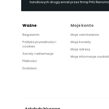
handlowych drogą email przez firmę PHU Renoma, 
Ważne
Moje konto
Regulamin
Moje zamówienia
Polityka prywatności i
Moje korekty
cookies
Moje adresy
Zwroty i reklamacje
Moje informacje osobis
Płatności
Dostawa
Artykuły biurowe