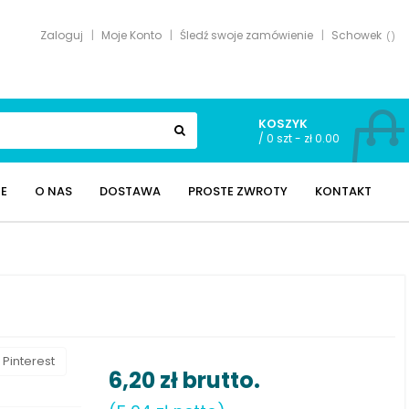
Zaloguj
Moje Konto
Śledź swoje zamówienie
Schowek
KOSZYK
/
0 szt - zł 0.00
E
O NAS
DOSTAWA
PROSTE ZWROTY
KONTAKT
Pinterest
6,20 zł
brutto.