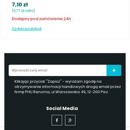
zł
8,10 zł
 netto)
(6,59 zł netto)
ny pod zamówienie 24h
Dostępny od rę
 podgląd
Szybki podglą
Klikając przycisk "Zapisz" - wyrażam zgodę na
otrzymywanie informacji handlowych drogą email przez
firmę PHU Renoma, ul.Warszawska 49, 12-200 Pisz.
Social Media