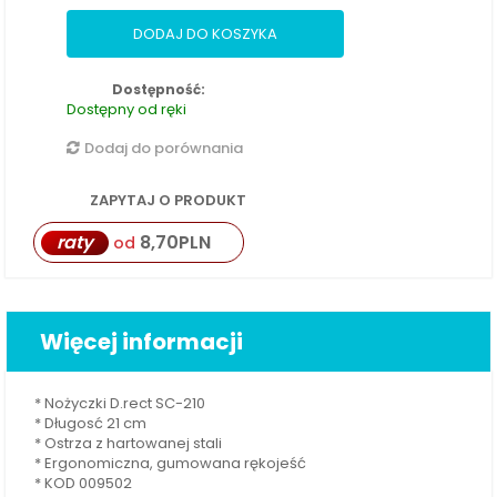
DODAJ DO KOSZYKA
Dostępność:
Dostępny od ręki
Dodaj do porównania
ZAPYTAJ O PRODUKT
raty
8,70
PLN
od
Więcej informacji
* Nożyczki D.rect SC-210
* Długosć 21 cm
* Ostrza z hartowanej stali
* Ergonomiczna, gumowana rękojeść
* KOD 009502