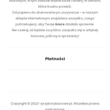
biurowych, w tym zawsze ważne tusze i tonery, w cenach,
które trudno przebić.
Od papieru do drukowania po zszywacze - w naszym
sklepie internetowym znajdziesz wszystko, czego
potrzebujesz, aby Twoje
biuro
działało sprawnie.
Nie czekaj, aż będzie za późno; zaopatrz się w artykuły
biurowe, póki są w sprzedaży!
Płatności
Copyright © 2023 -przyborybiurowe.pl. Wszelkie prawa
zastrzeżone.