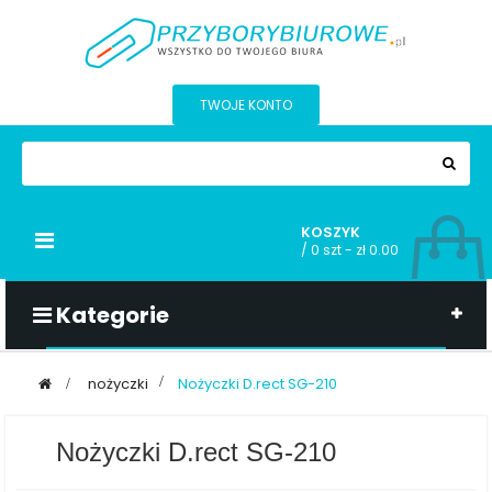
TWOJE KONTO
KOSZYK
Przełącz
/
0 szt - zł 0.00
nawigacji
Kategorie
>
nożyczki
>
Nożyczki D.rect SG-210
Nożyczki D.rect SG-210