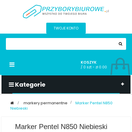
TWOJE KONTO
KOSZYK
Przełącz
/
0 szt - zł 0.00
nawigacji
Kategorie
>
markery permanentne
>
Marker Pentel N850
Niebieski
Marker Pentel N850 Niebieski