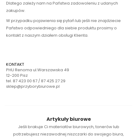
Dlatego zależy nam na Państwa zadowoleniu z udanych
zakupów.
W przypadku pojawienia się pytań lub jeśli nie znajdziecie
Państwo odpowiedniego dla siebie produktu prosimy o
kontakt z naszym działem obsługi Klienta.
KONTAKT
PHU Renoma ul.Warszawska 49
12-200 Pisz
tel. 87 423 00 67 / 87 425 27 29
sklep@przyborybiurowe.pl
Artykuły biurowe
Jeśli brakuje Ci
materiałów biurowych
,
tonerów
lub
potrzebujesz niezawodnej
niszczarki
do swojego biura,