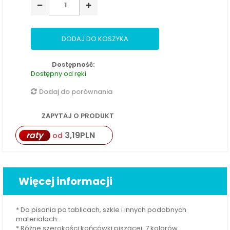
DODAJ DO KOSZYKA
Dostępność:
Dostępny od ręki
Dodaj do porównania
ZAPYTAJ O PRODUKT
raty
3,19
PLN
od
Więcej informacji
* Do pisania po tablicach, szkle i innych podobnych
materiałach.
* Różne szerokości końcówki piszącej, 7 kolorów.