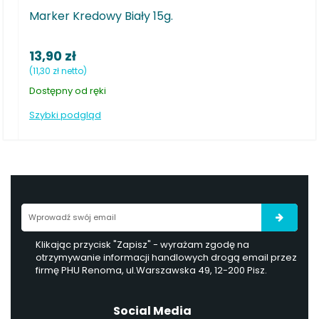
r Kredowy Biały 15g.
Marker Kre
 zł
9,10 zł
 netto)
(7,40 zł netto)
ny od ręki
Dostępny pod
 podgląd
Szybki podglą
Klikając przycisk "Zapisz" - wyrażam zgodę na
otrzymywanie informacji handlowych drogą email przez
firmę PHU Renoma, ul.Warszawska 49, 12-200 Pisz.
Social Media