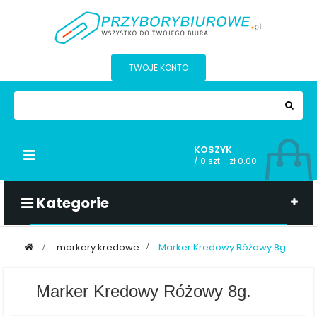
TWOJE KONTO
KOSZYK
Przełącz
/
0 szt - zł 0.00
nawigacji
Kategorie
>
markery kredowe
>
Marker Kredowy Różowy 8g.
Marker Kredowy Różowy 8g.