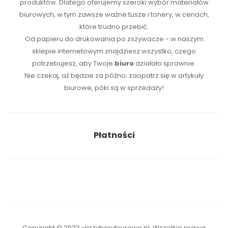
produktów. Dlatego oferujemy szeroki wybór materiałów
biurowych, w tym zawsze ważne tusze i tonery, w cenach,
które trudno przebić.
Od papieru do drukowania po zszywacze - w naszym
sklepie internetowym znajdziesz wszystko, czego
potrzebujesz, aby Twoje
biuro
działało sprawnie.
Nie czekaj, aż będzie za późno; zaopatrz się w artykuły
biurowe, póki są w sprzedaży!
Płatności
Copyright © 2023 -przyborybiurowe.pl. Wszelkie prawa