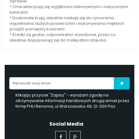
oprawie.
* Charakteryzują się wyjątkowo intensywnymi i nasyconymi
kolorami.
* Doskonale kryją, idealnie nadają się do rysowania,
wypełniania dużych powierzchni i wykonywania miękkich
przejść pomiędzy kolorami.
* Kredki są grube, odpowiednio wyważone, przez co
idealnie dopasowują się do małej dłoni dziecka.
Klikając przycisk "Zapisz" - wyrażam zgodę na
otrzymywanie informacji handlowych drogą email przez
firmę PHU Renoma, ul.Warszawska 49, 12-200 Pisz.
Social Media