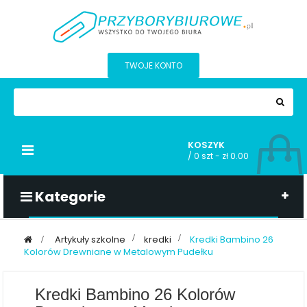
TWOJE KONTO
KOSZYK
Przełącz
/
0 szt - zł 0.00
nawigacji
Kategorie
>
Artykuły szkolne
>
kredki
>
Kredki Bambino 26
Kolorów Drewniane w Metalowym Pudełku
Kredki Bambino 26 Kolorów