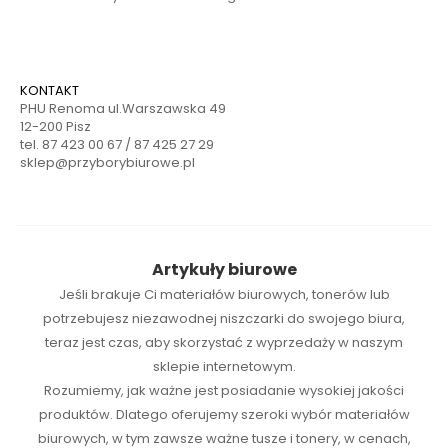
KONTAKT
PHU Renoma ul.Warszawska 49
12-200 Pisz
tel. 87 423 00 67 / 87 425 27 29
sklep@przyborybiurowe.pl
Artykuły biurowe
Jeśli brakuje Ci
materiałów biurowych
,
tonerów
lub
potrzebujesz niezawodnej
niszczarki
do swojego biura,
teraz jest czas, aby skorzystać z wyprzedaży w naszym
sklepie internetowym.
Rozumiemy, jak ważne jest posiadanie wysokiej jakości
produktów. Dlatego oferujemy szeroki wybór materiałów
biurowych, w tym zawsze ważne tusze i tonery, w cenach,