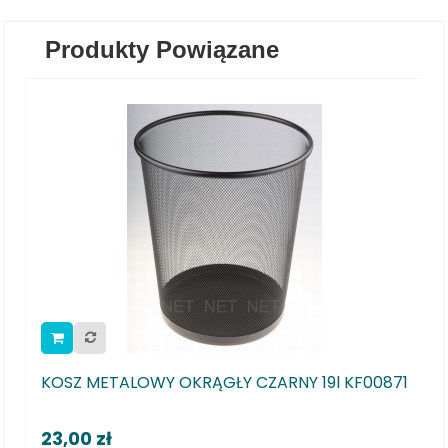
Produkty Powiązane
TALOWY OKRĄGŁY CZARNY 19l KF00871
Kosz Biurowy S
ł
31,00 zł