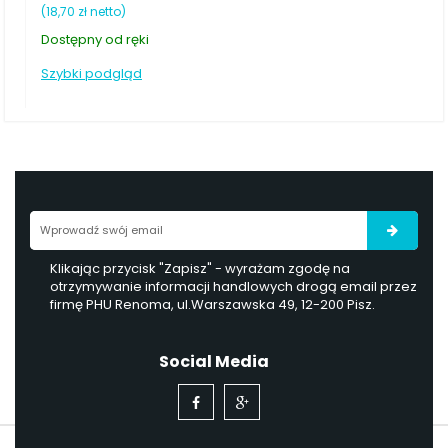
tto)
(25,20 zł netto)
od ręki
Dostępny pod za
dgląd
Szybki podgląd
Klikając przycisk "Zapisz" - wyrażam zgodę na
otrzymywanie informacji handlowych drogą email przez
firmę PHU Renoma, ul.Warszawska 49, 12-200 Pisz.
Social Media