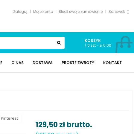
Zaloguj
Moje Konto
Śledź swoje zamówienie
Schowek
KOSZYK
/
0 szt - zł 0.00
E
O NAS
DOSTAWA
PROSTE ZWROTY
KONTAKT
Pinterest
129,50 zł
brutto.