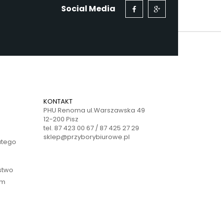
Social Media
KONTAKT
PHU Renoma ul.Warszawska 49
12-200 Pisz
tel. 87 423 00 67 / 87 425 27 29
sklep@przyborybiurowe.pl
atego
ństwo
ym