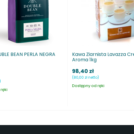
Kawa Tchibo Family Rozpuszczalna
Kawa Ziarn
200g w...
1kg
31,15 zł
113,50 zł
(25,33 zł netto)
(92,28 zł netto)
Dostępny od ręki
Dostępny od r