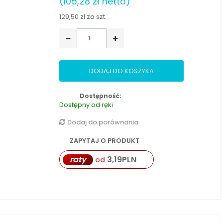
(105,28 zł netto)
129,50 zł
za szt.
DODAJ DO KOSZYKA
Dostępność:
Dostępny od ręki
Dodaj do porównania
ZAPYTAJ O PRODUKT
raty
3,19
PLN
od