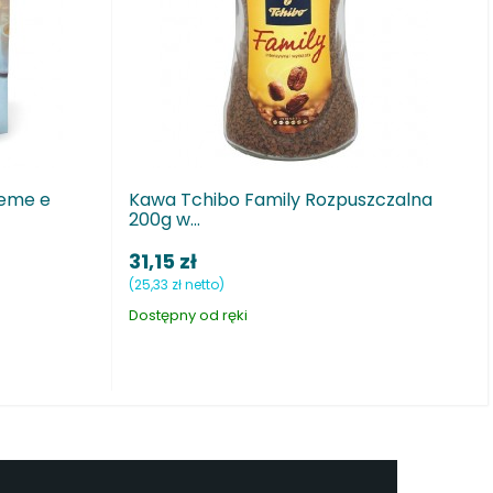
ista Lavazza Qualita Rossa
Kawa LARICO Kolumbia Exc
mielona , 225g
35,20 zł
(28,62 zł netto)
Dostępny od ręki
ęki