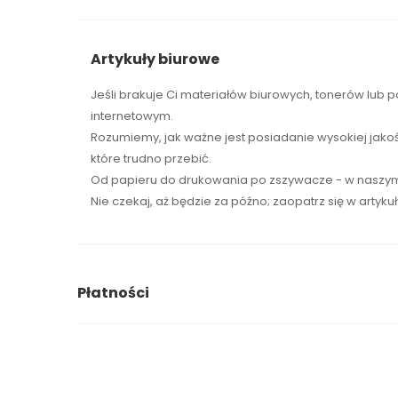
Artykuły biurowe
Jeśli brakuje Ci
materiałów biurowych
,
tonerów
lub p
internetowym.
Rozumiemy, jak ważne jest posiadanie wysokiej jako
które trudno przebić.
Od papieru do drukowania po zszywacze - w naszym 
Nie czekaj, aż będzie za późno; zaopatrz się w artyku
Płatności