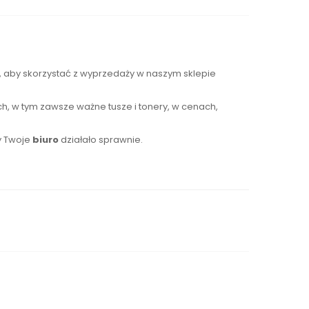
s, aby skorzystać z wyprzedaży w naszym sklepie
h, w tym zawsze ważne tusze i tonery, w cenach,
y Twoje
biuro
działało sprawnie.