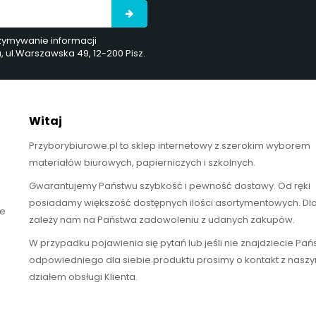
rzymywanie informacji
ul.Warszawska 49, 12-200 Pisz.
Witaj
Przyborybiurowe.pl to sklep internetowy z szerokim wyborem
materiałów biurowych, papierniczych i szkolnych.
Gwarantujemy Państwu szybkość i pewność dostawy. Od ręki
posiadamy większość dostępnych ilości asortymentowych. Dl
te
zależy nam na Państwa zadowoleniu z udanych zakupów.
W przypadku pojawienia się pytań lub jeśli nie znajdziecie Pa
odpowiedniego dla siebie produktu prosimy o kontakt z nasz
działem obsługi Klienta.