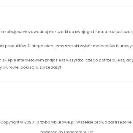
otrzebujesz niezawodnej
niszczarki
do swojego biura, teraz jest cza
ści produktów. Dlatego oferujemy szeroki wybór materiałów biurowyc
sklepie internetowym znajdziesz wszystko, czego potrzebujesz, ab
ły biurowe, póki są w sprzedaży!
Copyright © 2023 -przyborybiurowe.pl. Wszelkie prawa zastrzeżone.
Powered by ConcreteSHOP