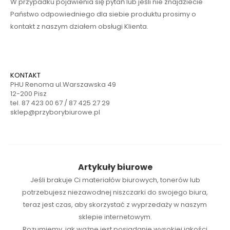
W przypadku pojawienia się pytań lub jeśli nie znajdziecie
Państwo odpowiedniego dla siebie produktu prosimy o
kontakt z naszym działem obsługi Klienta.
KONTAKT
PHU Renoma ul.Warszawska 49
12-200 Pisz
tel. 87 423 00 67 / 87 425 27 29
sklep@przyborybiurowe.pl
Artykuły biurowe
Jeśli brakuje Ci
materiałów biurowych
,
tonerów
lub
potrzebujesz niezawodnej
niszczarki
do swojego biura,
teraz jest czas, aby skorzystać z wyprzedaży w naszym
sklepie internetowym.
Rozumiemy, jak ważne jest posiadanie wysokiej jakości