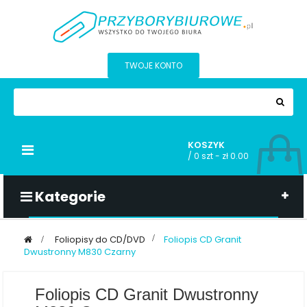
TWOJE KONTO
KOSZYK
Przełącz
/
0 szt - zł 0.00
nawigacji
Kategorie
>
Foliopisy do CD/DVD
>
Foliopis CD Granit
Dwustronny M830 Czarny
Foliopis CD Granit Dwustronny