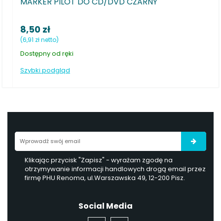
KER PILOT DO CD/DVD CZARNY
Foliopis 
0 zł
2,90 zł
 zł netto)
(2,36 zł netto
ępny od ręki
Dostępny od
ki podgląd
Szybki podg
Klikając przycisk "Zapisz" - wyrażam zgodę na
otrzymywanie informacji handlowych drogą email przez
firmę PHU Renoma, ul.Warszawska 49, 12-200 Pisz.
Social Media