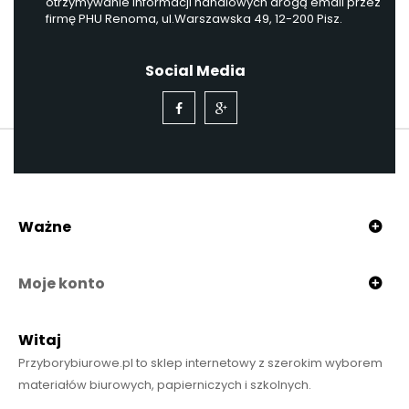
otrzymywanie informacji handlowych drogą email przez
firmę PHU Renoma, ul.Warszawska 49, 12-200 Pisz.
Social Media
Ważne
Moje konto
Witaj
Przyborybiurowe.pl to sklep internetowy z szerokim wyborem
materiałów biurowych, papierniczych i szkolnych.