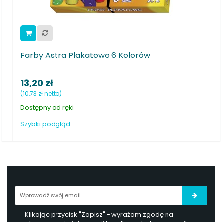
by Astra Plakatowe 6 Kolorów
Farby wod
20 zł
4,75 zł
3 zł netto)
(3,86 zł netto
ępny od ręki
Dostępny od
ki podgląd
Szybki podg
Klikając przycisk "Zapisz" - wyrażam zgodę na