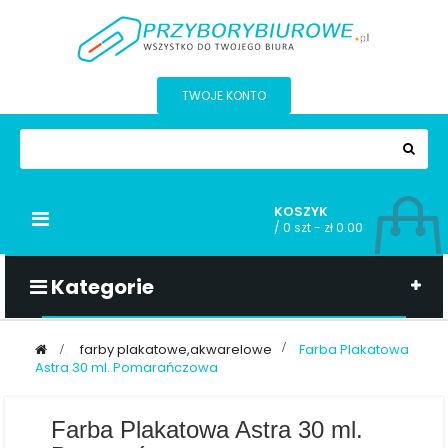
TWOJE KONTO
KOSZYK
Przełącz
/
0 szt - zł 0.00
nawigacji
Kategorie
>
farby plakatowe,akwarelowe
>
Farba Plakatowa
Astra 30 ml. Pomarańczowa
Farba Plakatowa Astra 30 ml.