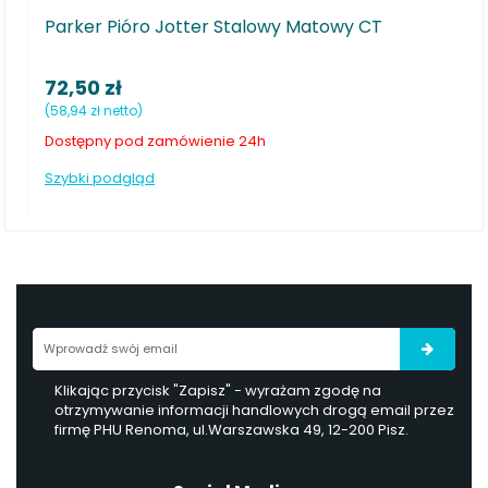
 Jotter Stalowy Matowy CT
Parker Długopis IM
75,00 zł
(60,98 zł netto)
zamówienie 24h
Dostępny pod zamówie
Szybki podgląd
Klikając przycisk "Zapisz" - wyrażam zgodę na
otrzymywanie informacji handlowych drogą email przez
firmę PHU Renoma, ul.Warszawska 49, 12-200 Pisz.