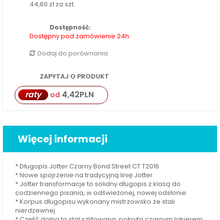
44,60 zł
za szt.
Dostępność:
Dostępny pod zamówienie 24h
Dodaj do porównania
ZAPYTAJ O PRODUKT
raty
4,42
PLN
od
Więcej informacji
* Długopis Jotter Czarny Bond Street CT T2016
* Nowe spojrzenie na tradycyjną linię Jotter.
* Jotter transformacje to solidny długopis z klasą do
codziennego pisania, w odświeżonej, nowej odsłonie.
* Korpus długopisu wykonany mistrzowsko ze stali
nierdzewnej.
* Część dolna to stal szlifowana, pokryta czarnym lakierem.