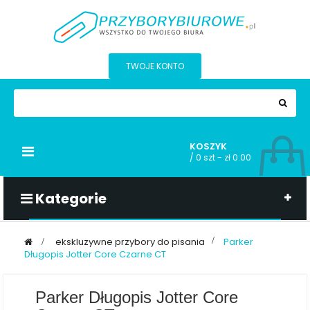
TWOJE KONTO
KOSZYK
Przełącz
/
0 szt - zł 0.00
nawigacji
Kategorie
>
ekskluzywne przybory do pisania
>
Parker
Długopis Jotter Core Czarne CT
Parker Długopis Jotter Core