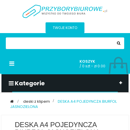
TWOJE KONTO
KOSZYK
Przełącz
/
0 szt - zł 0.00
nawigacji
Kategorie
>
deski z klipem
>
DESKA A4 POJEDYNCZA BIURFOL
JASNOZIELONA
DESKA A4 POJEDYNCZA