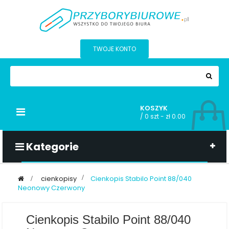
TWOJE KONTO
KOSZYK
Przełącz
/
0 szt - zł 0.00
nawigacji
Kategorie
>
cienkopisy
>
Cienkopis Stabilo Point 88/040
Neonowy Czerwony
Cienkopis Stabilo Point 88/040