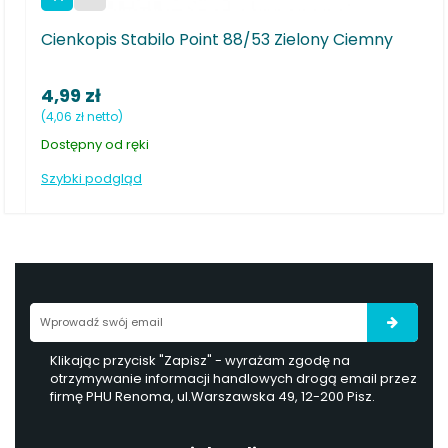
lo Point 88/53 Zielony Ciemny
Cienkopis Rystor RC-
2,80 zł
(2,28 zł netto)
Dostępny pod zamówieni
Szybki podgląd
Klikając przycisk "Zapisz" - wyrażam zgodę na
otrzymywanie informacji handlowych drogą email przez
firmę PHU Renoma, ul.Warszawska 49, 12-200 Pisz.