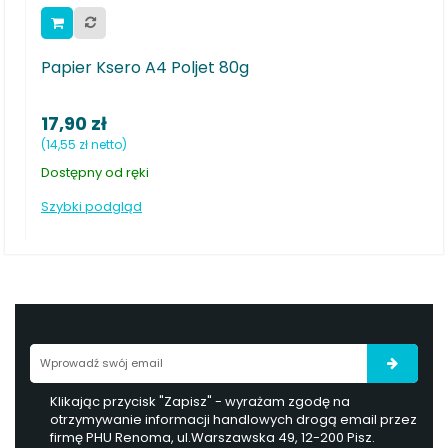
 Poljet 80g
PAPIER KSERO A3 PRO
112,50 zł
(91,46 zł netto)
Dostępny pod zamówieni
Szybki podgląd
Klikając przycisk "Zapisz" - wyrażam zgodę na
otrzymywanie informacji handlowych drogą email przez
firmę PHU Renoma, ul.Warszawska 49, 12-200 Pisz.