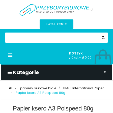
TWOJE KONTO
KOSZYK
Przełącz
/
0 szt - zł 0.00
nawigacji
Kategorie
>
papiery biurowe białe
>
BIAŁE International Paper
>
Papier ksero A3 Polspeed 80g
Papier ksero A3 Polspeed 80g